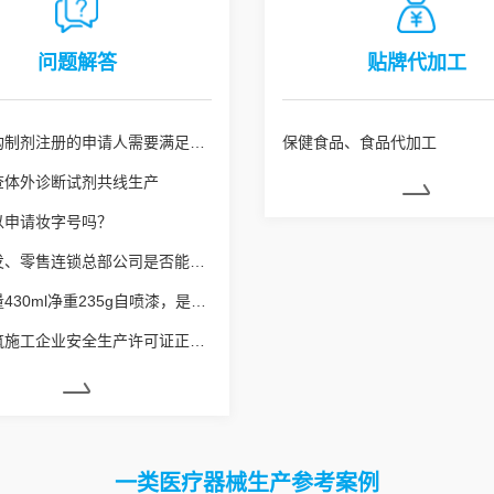
问题解答
贴牌代加工
医疗机构制剂注册的申请人需要满足什么条件
保健食品、食品代加工
查体外诊断试剂共线生产
以申请妆字号吗？
药品批发、零售连锁总部公司是否能使用劳务派遣工？
销售容量430ml净重235g自喷漆，是否需要办理危险化学品经营许可
申请建筑施工企业安全生产许可证正常延期业务，安全生产管理人员的要求是什么？
一类医疗器械生产参考案例