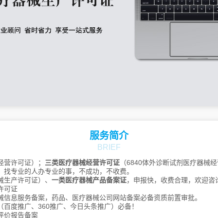
许昌
漯河
三门峡
南阳
商丘
信阳
周口
驻马店
湖南
长沙
株洲
湘潭
衡阳
邵阳
岳阳
常德
张家界
益阳
郴州
永州
怀化
娄底
湘西
江苏
南京
无锡
徐州
常州
苏州
南通
连云港
淮安
盐城
扬州
镇江
泰州
宿迁
吉林
长春
昌邑
龙潭
船营
丰满
服务简介
蛟河
桦甸
舒兰
磐石
四平
BRIEF
辽源
通化
白山
松原
白城
延边朝鲜族
经营许可证）；
三类医疗器械经营许可证
（6840体外诊断试剂医疗器械
，找专业的人办专业的事，不成功，不收费。
内蒙古
呼和浩特
包头
乌海
赤峰
械生产许可证）、
一类医疗器械产品备案证
，申报快，收费合理，欢迎咨
许可证
通辽
鄂尔多斯
呼伦贝尔
械信息服务备案，药品、医疗器械公司网站备案必备资质前置审批。
巴彦淖尔
乌兰察布
兴安
（百度推广、360推广、今日头条推广）必备！
锡林郭勒
阿拉善
评价报告备案