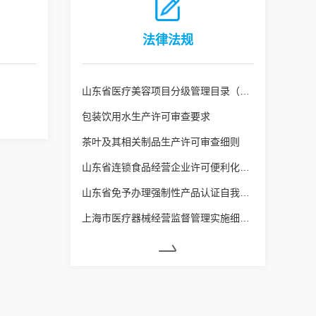
法律法规
山东省医疗美容项目分级管理目录（鲁卫医字[2025]1号）
包装饮用水生产许可审查要求
茶叶及其相关制品生产许可审查细则
山东省连锁食品经营企业许可便利化管理实施办法
山东省免予办理强制性产品认证自我承诺便捷通道实施办法
上海市医疗器械经营监督管理实施细则（沪药监规〔2024〕8号）