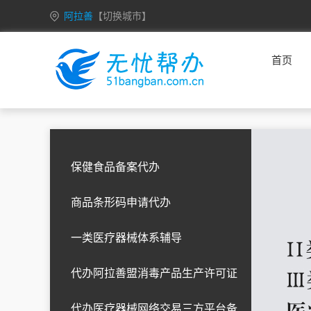
阿拉善
【切换城市】
山东
济南
青岛
淄博
枣庄
东营
首页
烟台
潍坊
济宁
泰安
威海
日照
临沂
德州
聊城
滨州
菏泽
北京
福建
福州
厦门
保健食品备案代办
广东
广州
深圳
商品条形码申请代办
贵州
贵阳
六盘水
遵义
安顺
铜仁
黔西南
毕节
黔东南
黔南
一类医疗器械体系辅导
代办阿拉善盟消毒产品生产许可证
黑龙江
代办医疗器械网络交易三方平台备