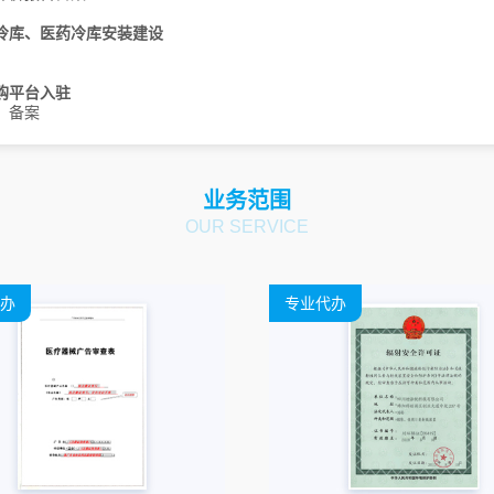
青海
冷库、医药冷库安装建设
山西
太原
大同
阳泉
长治
晋城
购平台入驻
朔州
晋中
运城
忻州
临汾
、备案
吕梁
四川
业务范围
天津
OUR SERVICE
西藏
拉萨
云南
办
专业代办
浙江
杭州
宁波
温州
嘉兴
湖州
绍兴
金华
衢州
舟山
台州
丽水