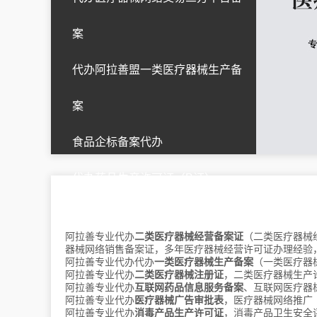
案
湖北
武汉
黄石
十堰
宜昌
襄阳
代办阿拉善盟一类医疗器械生产备
鄂州
荆门
孝感
荆州
黄冈
咸宁
随州
恩施
仙桃
潜江
案
天门
神农架
食品企标备案代办
代办药品生产许可证（B证）
江西
南昌
上饶
阿拉善专业代办
二类医疗器械经营备案证
（二类医疗器械
器械网络销售备案证，多年医疗器械经营许可证办理经验
辽宁
沈阳
大连
鞍山
抚顺
本溪
阿拉善专业代办代办
一类医疗器械生产备案
（一类医疗器
阿拉善专业代办
二类医疗器械注册证
，二类医疗器械生产
丹东
锦州
营口
阜新
辽阳
阿拉善专业代办
互联网药品信息服务备案
、互联网医疗器
盘锦
铁岭
朝阳
葫芦岛
阿拉善专业代办
医疗器械广告审批表
，医疗器械网络推广
阿拉善专业代办
消毒产品生产许可证
，消毒产品卫生安全