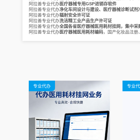
阿拉善专业代办
医疗器械专用GSP进销存软件
宁夏
银川
阿拉善专业代办
净化车间设计与建设、医疗器械诊断试剂
阿拉善专业代办
辐射安全许可证
阿拉善专业代办
洗洁精工业产品生产许可证
上海
阿拉善专业代办
全国各省医疗器械医用耗材挂网，集中采
阿拉善专业代办
医疗器械医用耗材编码
，国产化妆品注册
陕西
西安
铜川
宝鸡
咸阳
渭南
延安
汉中
榆林
安康
商洛
新疆
乌鲁木齐
克拉玛依
吐鲁番
哈密
昌吉
博尔塔拉
巴音郭楞
专业代办
专业代
阿克苏
克孜勒苏柯尔克孜
喀什
和田
伊犁
塔城
阿勒泰
可克达拉
石河子
阿拉尔
图木舒克
五家渠
北屯
铁门关
昆玉