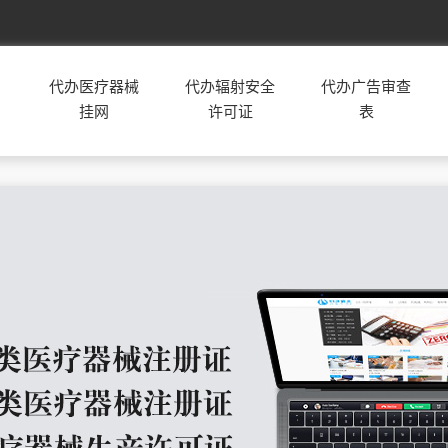
安徽
合肥
芜湖
蚌埠
淮南
马鞍山
代办医疗器械
代办辐射安全
代办广告审查
淮北
铜陵
安庆
黄山
滁州
挂网
许可证
表
阜阳
宿州
六安
亳州
池州
宣城
重庆
甘肃
广西
海南
河北
石家庄
唐山
秦皇岛
邯郸
邢台
保定
张家口
承德
沧州
廊坊
衡水
河南
郑州
开封
洛阳
平顶山
安阳
鹤壁
新乡
焦作
济源
濮阳