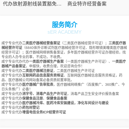
代办放射源射线装置豁免备案
商业特许经营备案
服务简介
sER ACADEMY
咸宁专业代办
二类医疗器械经营备案证
（二类医疗器械经营许可证）；
三类医疗器
械经营许可证
（6840体外诊断试剂医疗器械经营许可证、隐形眼镜美瞳类医疗器械
经营许可证）；医疗器械网络销售备案证，多年医疗器械经营许可证办理经验，找
专业的人办专业的事，不成功，不收费。
咸宁专业代办代办
一类医疗器械生产备案
（一类医疗器械生产许可证）、
一类医疗
器械产品备案证
，申报快，收费合理，欢迎咨询合作！
咸宁专业代办
二类医疗器械注册证
，二类医疗器械生产许可证
咸宁专业代办
互联网药品信息服务资格证
、互联网医疗器械信息服务资格证，药
品、医疗器械公司网站备案必备资质前置审批。
咸宁专业代办
医疗器械广告审批表
，医疗器械网络推广（百度推广、360推广、今
日头条推广）必备！
咸宁专业代办
消字号、消毒产品生产许可证
，消毒产品卫生安全评价报告备案
咸宁专业代办
保健食品注册
、
保健食品备案
咸宁专业代办
医疗器械冷库、医药冷库安装建设，净化车间设计与建设
咸宁专业代办
药包材登记
咸宁专业代办
增值电信业务ICP经营许可证