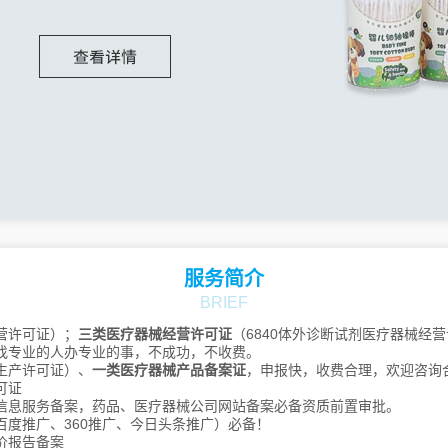
许昌
漯河
三门峡
南阳
商丘
信阳
周口
驻马店
湖南
长沙
株洲
湘潭
衡阳
邵阳
岳阳
常德
张家界
益阳
郴州
永州
怀化
娄底
湘西
江苏
南京
无锡
徐州
常州
苏州
南通
连云港
淮安
盐城
扬州
镇江
泰州
宿迁
吉林
长春
昌邑
龙潭
船营
丰满
服务简介
蛟河
桦甸
舒兰
磐石
四平
BRIEF
辽源
通化
白山
松原
白城
延边朝鲜族
营许可证）；
三类医疗器械经营许可证
（6840体外诊断试剂医疗器械经
找专业的人办专业的事，不成功，不收费。
内蒙古
呼和浩特
包头
乌海
赤峰
生产许可证）、
一类医疗器械产品备案证
，申报快，收费合理，欢迎咨询
可证
通辽
鄂尔多斯
呼伦贝尔
信息服务备案，药品、医疗器械公司网站备案必备资质前置审批。
巴彦淖尔
乌兰察布
兴安
百度推广、360推广、今日头条推广）必备！
锡林郭勒
阿拉善
价报告备案