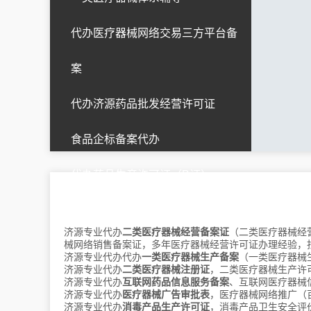
代办医疗器械网络交易三方平台备
湖北
武汉
黄石
十堰
宜昌
襄阳
案
鄂州
荆门
孝感
荆州
黄冈
咸宁
随州
恩施
仙桃
潜江
代办济源药品批发经营许可证
天门
神农架
食品企标备案代办
代办药品生产许可证（B证）
江西
南昌
上饶
济源专业代办
二类医疗器械经营备案证
（二类医疗器械经
械网络销售备案证，多年医疗器械经营许可证办理经验，
辽宁
沈阳
大连
鞍山
抚顺
本溪
济源专业代办代办
一类医疗器械生产备案
（一类医疗器械
济源专业代办
二类医疗器械注册证
，二类医疗器械生产许
丹东
锦州
营口
阜新
辽阳
济源专业代办
互联网药品信息服务备案
、互联网医疗器械
盘锦
铁岭
朝阳
葫芦岛
济源专业代办
医疗器械广告审批表
，医疗器械网络推广（
济源专业代办
消毒产品生产许可证
，消毒产品卫生安全评