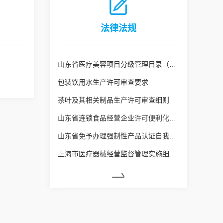
法律法规
山东省医疗美容项目分级管理目录（鲁卫医字[2025]1号）
包装饮用水生产许可审查要求
茶叶及其相关制品生产许可审查细则
山东省连锁食品经营企业许可便利化管理实施办法
山东省免予办理强制性产品认证自我承诺便捷通道实施办法
上海市医疗器械经营监督管理实施细则（沪药监规〔2024〕8号）