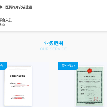
青海
库、医药冷库安装建设
山西
太原
大同
阳泉
长治
晋城
平台入驻
朔州
晋中
运城
忻州
临汾
备案
吕梁
四川
业务范围
天津
OUR SERVICE
西藏
拉萨
云南
办
专业代办
浙江
杭州
宁波
温州
嘉兴
湖州
绍兴
金华
衢州
舟山
台州
丽水