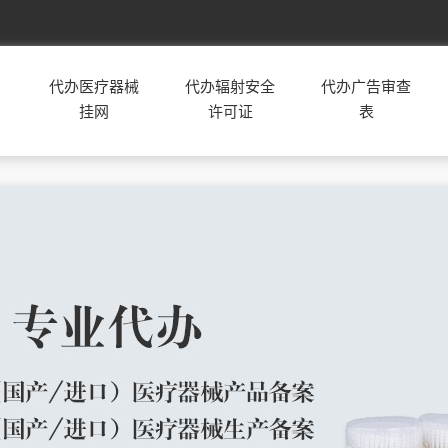
安徽
合肥
芜湖
蚌埠
淮南
马鞍山
代办医疗器械
代办辐射安全
代办广告审查
淮北
铜陵
安庆
黄山
滁州
挂网
许可证
表
阜阳
宿州
六安
亳州
池州
宣城
重庆
甘肃
广西
海南
河北
石家庄
唐山
秦皇岛
邯郸
邢台
保定
张家口
承德
沧州
廊坊
衡水
河南
郑州
开封
洛阳
平顶山
安阳
鹤壁
新乡
焦作
济源
濮阳