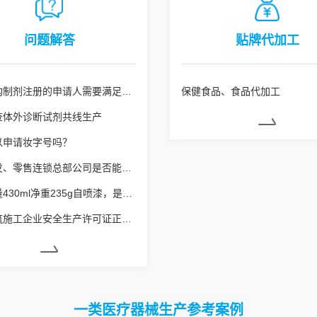
问题解答
贴牌代加工
医疗机构制剂注册的申请人需要满足什么条件
保健食品、食品代加工
查体外诊断试剂共线生产
以申请妆字号吗？
药品批发、零售连锁总部公司是否能使用劳务派遣工？
销售容量430ml净重235g自喷漆，是否需要办理危险化学品经营许可
申请建筑施工企业安全生产许可证正常延期业务，安全生产管理人员的要求是什么？
一类医疗器械生产参考案例