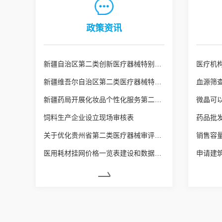
政策资讯
新疆自治区第二类创新医疗器械特别审查申报资料要求
新疆维吾尔自治区第二类医疗器械特殊注册程序（新药监规〔2026〕3号）
血源筛
新疆药局开展化妆品个性化服务第二阶段试点工作
微晶可
饲料生产企业设立现场审核表
关于优化贵州省第二类医疗器械审评审批的若干措施
医用耗材挂网价格一览表建设和数据质量核查常见问题及解决建议（试行）