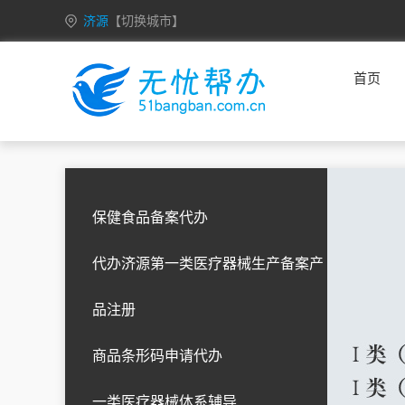
济源
【切换城市】
山东
济南
青岛
淄博
枣庄
东营
首页
烟台
潍坊
济宁
泰安
威海
日照
临沂
德州
聊城
滨州
菏泽
北京
福建
福州
厦门
保健食品备案代办
广东
广州
深圳
代办济源第一类医疗器械生产备案产
贵州
贵阳
六盘水
遵义
安顺
铜仁
黔西南
毕节
黔东南
黔南
品注册
商品条形码申请代办
黑龙江
一类医疗器械体系辅导