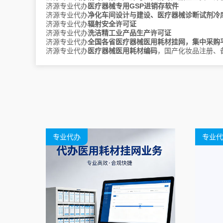
济源专业代办
医疗器械专用GSP进销存软件
宁夏
银川
济源专业代办
净化车间设计与建设、医疗器械诊断试剂冷
济源专业代办
辐射安全许可证
济源专业代办
洗洁精工业产品生产许可证
上海
济源专业代办
全国各省医疗器械医用耗材挂网，集中采购
济源专业代办
医疗器械医用耗材编码
，国产化妆品注册、
陕西
西安
铜川
宝鸡
咸阳
渭南
延安
汉中
榆林
安康
商洛
新疆
乌鲁木齐
克拉玛依
吐鲁番
哈密
昌吉
博尔塔拉
巴音郭楞
专业代办
专业代
阿克苏
克孜勒苏柯尔克孜
喀什
和田
伊犁
塔城
阿勒泰
可克达拉
石河子
阿拉尔
图木舒克
五家渠
北屯
铁门关
昆玉