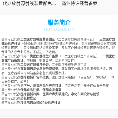
代办放射源射线装置豁免备案
商业特许经营备案
服务简介
sER ACADEMY
昌吉专业代办
二类医疗器械经营备案证
（二类医疗器械经营许可证）；
三类医疗器
械经营许可证
（6840体外诊断试剂医疗器械经营许可证、隐形眼镜美瞳类医疗器械
经营许可证）；医疗器械网络销售备案证，多年医疗器械经营许可证办理经验，找
专业的人办专业的事，不成功，不收费。
昌吉专业代办代办
一类医疗器械生产备案
（一类医疗器械生产许可证）、
一类医疗
器械产品备案证
，申报快，收费合理，欢迎咨询合作！
昌吉专业代办
二类医疗器械注册证
，二类医疗器械生产许可证
昌吉专业代办
互联网药品信息服务资格证
、互联网医疗器械信息服务资格证，药
品、医疗器械公司网站备案必备资质前置审批。
昌吉专业代办
医疗器械广告审批表
，医疗器械网络推广（百度推广、360推广、今
日头条推广）必备！
昌吉专业代办
消字号、消毒产品生产许可证
，消毒产品卫生安全评价报告备案
昌吉专业代办
保健食品注册
、
保健食品备案
昌吉专业代办
医疗器械冷库、医药冷库安装建设，净化车间设计与建设
昌吉专业代办
药包材登记
昌吉专业代办
增值电信业务ICP经营许可证