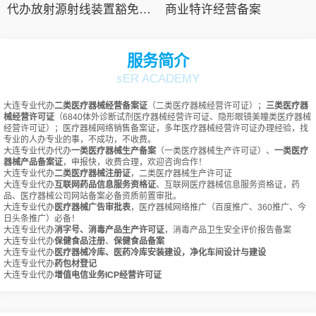
代办放射源射线装置豁免备案
商业特许经营备案
服务简介
sER ACADEMY
大连专业代办
二类医疗器械经营备案证
（二类医疗器械经营许可证）；
三类医疗器
械经营许可证
（6840体外诊断试剂医疗器械经营许可证、隐形眼镜美瞳类医疗器械
经营许可证）；医疗器械网络销售备案证，多年医疗器械经营许可证办理经验，找
专业的人办专业的事，不成功，不收费。
大连专业代办代办
一类医疗器械生产备案
（一类医疗器械生产许可证）、
一类医疗
器械产品备案证
，申报快，收费合理，欢迎咨询合作！
大连专业代办
二类医疗器械注册证
，二类医疗器械生产许可证
大连专业代办
互联网药品信息服务资格证
、互联网医疗器械信息服务资格证，药
品、医疗器械公司网站备案必备资质前置审批。
大连专业代办
医疗器械广告审批表
，医疗器械网络推广（百度推广、360推广、今
日头条推广）必备！
大连专业代办
消字号、消毒产品生产许可证
，消毒产品卫生安全评价报告备案
大连专业代办
保健食品注册
、
保健食品备案
大连专业代办
医疗器械冷库、医药冷库安装建设，净化车间设计与建设
大连专业代办
药包材登记
大连专业代办
增值电信业务ICP经营许可证