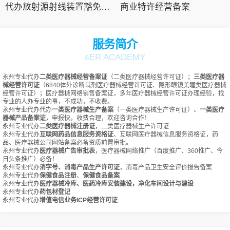
代办放射源射线装置豁免备案
商业特许经营备案
服务简介
sER ACADEMY
永州专业代办
二类医疗器械经营备案证
（二类医疗器械经营许可证）；
三类医疗器
械经营许可证
（6840体外诊断试剂医疗器械经营许可证、隐形眼镜美瞳类医疗器械
经营许可证）；医疗器械网络销售备案证，多年医疗器械经营许可证办理经验，找
专业的人办专业的事，不成功，不收费。
永州专业代办代办
一类医疗器械生产备案
（一类医疗器械生产许可证）、
一类医疗
器械产品备案证
，申报快，收费合理，欢迎咨询合作！
永州专业代办
二类医疗器械注册证
，二类医疗器械生产许可证
永州专业代办
互联网药品信息服务资格证
、互联网医疗器械信息服务资格证，药
品、医疗器械公司网站备案必备资质前置审批。
永州专业代办
医疗器械广告审批表
，医疗器械网络推广（百度推广、360推广、今
日头条推广）必备！
永州专业代办
消字号、消毒产品生产许可证
，消毒产品卫生安全评价报告备案
永州专业代办
保健食品注册
、
保健食品备案
永州专业代办
医疗器械冷库、医药冷库安装建设，净化车间设计与建设
永州专业代办
药包材登记
永州专业代办
增值电信业务ICP经营许可证