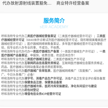
代办放射源射线装置豁免备案
商业特许经营备案
服务简介
sER ACADEMY
呼和浩特专业代办
二类医疗器械经营备案证
（二类医疗器械经营许可证）；
三类医
疗器械经营许可证
（6840体外诊断试剂医疗器械经营许可证、隐形眼镜美瞳类医疗
器械经营许可证）；医疗器械网络销售备案证，多年医疗器械经营许可证办理经
验，找专业的人办专业的事，不成功，不收费。
呼和浩特专业代办代办
一类医疗器械生产备案
（一类医疗器械生产许可证）、
一类
医疗器械产品备案证
，申报快，收费合理，欢迎咨询合作！
呼和浩特专业代办
二类医疗器械注册证
，二类医疗器械生产许可证
呼和浩特专业代办
互联网药品信息服务资格证
、互联网医疗器械信息服务资格证，
药品、医疗器械公司网站备案必备资质前置审批。
呼和浩特专业代办
医疗器械广告审批表
，医疗器械网络推广（百度推广、360推
广、今日头条推广）必备！
呼和浩特专业代办
消字号、消毒产品生产许可证
，消毒产品卫生安全评价报告备案
呼和浩特专业代办
保健食品注册
、
保健食品备案
呼和浩特专业代办
医疗器械冷库、医药冷库安装建设，净化车间设计与建设
呼和浩特专业代办
药包材登记
呼和浩特专业代办
增值电信业务ICP经营许可证