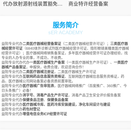
代办放射源射线装置豁免备案
商业特许经营备案
服务简介
sER ACADEMY
益阳专业代办
二类医疗器械经营备案证
（二类医疗器械经营许可证）；
三类医疗器
械经营许可证
（6840体外诊断试剂医疗器械经营许可证、隐形眼镜美瞳类医疗器械
经营许可证）；医疗器械网络销售备案证，多年医疗器械经营许可证办理经验，找
专业的人办专业的事，不成功，不收费。
益阳专业代办代办
一类医疗器械生产备案
（一类医疗器械生产许可证）、
一类医疗
器械产品备案证
，申报快，收费合理，欢迎咨询合作！
益阳专业代办
二类医疗器械注册证
，二类医疗器械生产许可证
益阳专业代办
互联网药品信息服务资格证
、互联网医疗器械信息服务资格证，药
品、医疗器械公司网站备案必备资质前置审批。
益阳专业代办
医疗器械广告审批表
，医疗器械网络推广（百度推广、360推广、今
日头条推广）必备！
益阳专业代办
消字号、消毒产品生产许可证
，消毒产品卫生安全评价报告备案
益阳专业代办
保健食品注册
、
保健食品备案
益阳专业代办
医疗器械冷库、医药冷库安装建设，净化车间设计与建设
益阳专业代办
药包材登记
益阳专业代办
增值电信业务ICP经营许可证