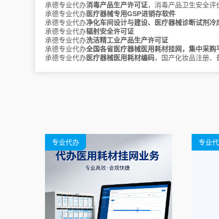
承德专业代办
消毒产品生产许可证
，消毒产品卫生安全评
承德专业代办
医疗器械专用GSP进销存软件
宁夏
银川
承德专业代办
净化车间设计与建设、医疗器械诊断试剂冷
承德专业代办
辐射安全许可证
上海
承德专业代办
洗洁精工业产品生产许可证
承德专业代办
全国各省医疗器械医用耗材挂网，集中采购
承德专业代办
医疗器械医用耗材编码
，国产化妆品注册、
陕西
西安
铜川
宝鸡
咸阳
渭南
延安
汉中
榆林
安康
商洛
新疆
乌鲁木齐
克拉玛依
吐鲁番
哈密
昌吉
博尔塔拉
巴音郭楞
阿克苏
克孜勒苏柯尔克孜
喀什
专业代办
专业代
和田
伊犁
塔城
阿勒泰
可克达拉
石河子
阿拉尔
图木舒克
五家渠
北屯
铁门关
昆玉