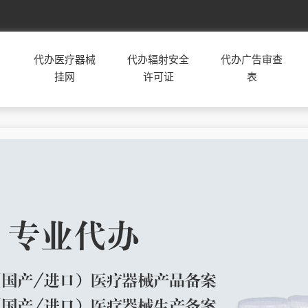
安徽
合肥
芜湖
蚌埠
淮南
马鞍山
代办医疗器械
代办辐射安全
代办广告审查
淮北
铜陵
安庆
黄山
滁州
挂网
许可证
表
阜阳
宿州
六安
亳州
池州
宣城
重庆
甘肃
广西
海南
河北
石家庄
唐山
秦皇岛
邯郸
邢台
保定
张家口
承德
沧州
廊坊
衡水
河南
郑州
开封
洛阳
平顶山
安阳
鹤壁
新乡
焦作
济源
濮阳