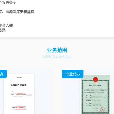
价报告备案
青海
库、医药冷库安装建设
山西
太原
大同
阳泉
长治
晋城
朔州
晋中
运城
忻州
临汾
平台入驻
吕梁
备案
四川
天津
业务范围
OUR SERVICE
西藏
拉萨
云南
办
专业代办
浙江
杭州
宁波
温州
嘉兴
湖州
绍兴
金华
衢州
舟山
台州
丽水