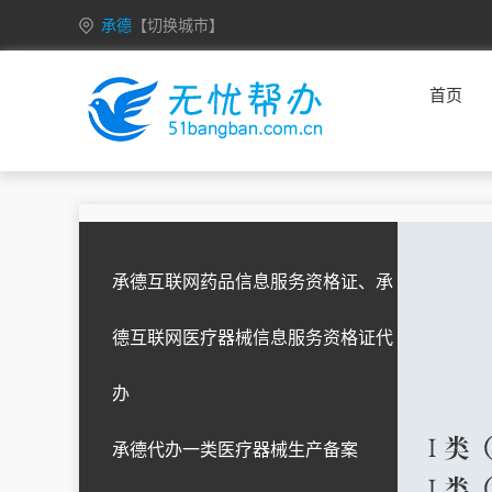
承德
【切换城市】
山东
济南
青岛
淄博
枣庄
东营
首页
烟台
潍坊
济宁
泰安
威海
日照
临沂
德州
聊城
滨州
菏泽
北京
福建
福州
厦门
承德互联网药品信息服务资格证、承
广东
广州
深圳
贵州
贵阳
六盘水
遵义
安顺
铜仁
德互联网医疗器械信息服务资格证代
黔西南
毕节
黔东南
黔南
办
承德代办一类医疗器械生产备案
黑龙江