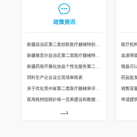
政策资讯
新疆自治区第二类创新医疗器械特别审查申报资料要求
新疆维吾尔自治区第二类医疗器械特殊注册程序（新药监规〔2026〕3号）
血源筛
新疆药局开展化妆品个性化服务第二阶段试点工作
微晶可
饲料生产企业设立现场审核表
关于优化贵州省第二类医疗器械审评审批的若干措施
医用耗材挂网价格一览表建设和数据质量核查常见问题及解决建议（试行）