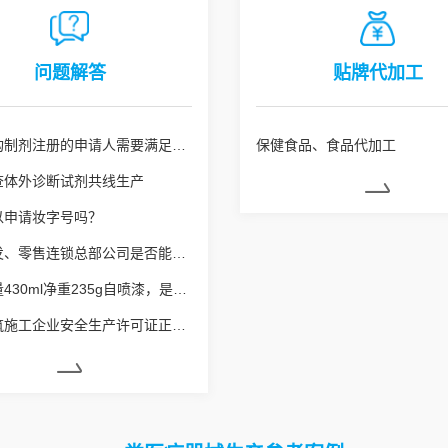
问题解答
贴牌代加工
医疗机构制剂注册的申请人需要满足什么条件
保健食品、食品代加工
查体外诊断试剂共线生产
以申请妆字号吗？
药品批发、零售连锁总部公司是否能使用劳务派遣工？
销售容量430ml净重235g自喷漆，是否需要办理危险化学品经营许可
申请建筑施工企业安全生产许可证正常延期业务，安全生产管理人员的要求是什么？