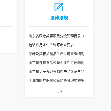
法律法规
山东省医疗美容项目分级管理目录（鲁卫医字[2025]1号）
包装饮用水生产许可审查要求
茶叶及其相关制品生产许可审查细则
山东省连锁食品经营企业许可便利化管理实施办法
山东省免予办理强制性产品认证自我承诺便捷通道实施办法
上海市医疗器械经营监督管理实施细则（沪药监规〔2024〕8号）