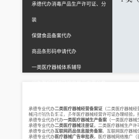
承德代办消毒产品生产许可证、分
装
湖北
武汉
黄石
十堰
宜昌
襄阳
鄂州
荆门
孝感
荆州
黄冈
保健食品备案代办
咸宁
随州
恩施
仙桃
潜江
天门
神农架
商品条形码申请代办
一类医疗器械体系辅导
江西
南昌
上饶
代办医疗器械网络交易三方平台备
案
承德专业代办
二类医疗器械经营备案证
（二类医疗器械经
辽宁
沈阳
大连
鞍山
抚顺
本溪
械网络销售备案证，多年医疗器械经营许可证办理经验，
食品企标备案代办
承德专业代办代办
一类医疗器械生产备案
（一类医疗器械
丹东
锦州
营口
阜新
辽阳
承德专业代办
二类医疗器械注册证
，二类医疗器械生产许
盘锦
铁岭
朝阳
葫芦岛
承德专业代办
互联网药品信息服务备案
、互联网医疗器械
承德专业代办
医疗器械广告审批表
，医疗器械网络推广（