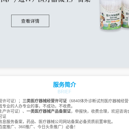
许昌
漯河
三门峡
南阳
商丘
信阳
周口
驻马店
湖南
长沙
株洲
湘潭
衡阳
邵阳
岳阳
常德
张家界
益阳
郴州
永州
怀化
娄底
湘西
江苏
南京
无锡
徐州
常州
苏州
南通
连云港
淮安
盐城
扬州
镇江
泰州
宿迁
吉林
长春
昌邑
龙潭
船营
丰满
蛟河
桦甸
舒兰
磐石
四平
服务简介
辽源
通化
白山
松原
白城
BRIEF
延边朝鲜族
营许可证）；
三类医疗器械经营许可证
（6840体外诊断试剂医疗器械经
内蒙古
呼和浩特
包头
乌海
赤峰
找专业的人办专业的事，不成功，不收费。
生产许可证）、
一类医疗器械产品备案证
，申报快，收费合理，欢迎咨询
通辽
鄂尔多斯
呼伦贝尔
可证
巴彦淖尔
乌兰察布
兴安
信息服务备案，药品、医疗器械公司网站备案必备资质前置审批。
锡林郭勒
阿拉善
百度推广、360推广、今日头条推广）必备！