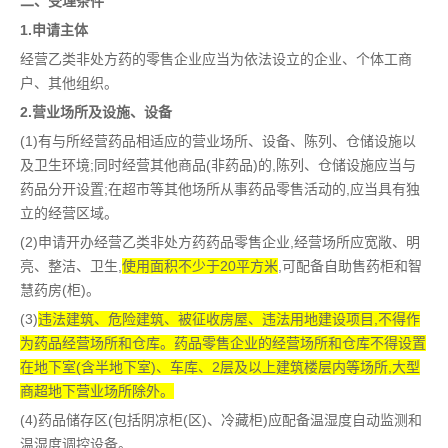
二、受理条件
1.申请主体
经营乙类非处方药的零售企业应当为依法设立的企业、个体工商
户、其他组织。
2.营业场所及设施、设备
(1)有与所经营药品相适应的营业场所、设备、陈列、仓储设施以
及卫生环境;同时经营其他商品(非药品)的,陈列、仓储设施应当与
药品分开设置;在超市等其他场所从事药品零售活动的,应当具有独
立的经营区域。
(2)申请开办经营乙类非处方药药品零售企业,经营场所应宽敞、明
亮、整洁、卫生,
使用面积不少于20平方米
,可配备自助售药柜和智
慧药房(柜)。
(3)
违法建筑、危险建筑、被征收房屋、违法用地建设项目,不得作
为药品经营场所和仓库。药品零售企业的经营场所和仓库不得设置
在地下室(含半地下室)、车库、2层及以上建筑楼层内等场所,大型
商超地下营业场所除外。
(4)药品储存区(包括阴凉柜(区)、冷藏柜)应配备温湿度自动监测和
温湿度调控设备。